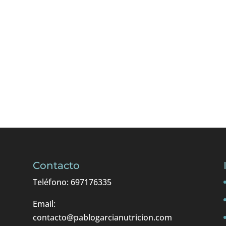
Enviando el formulario acept
Contacto
Teléfono: 697176335
Email:
contacto@pablogarcianutricion.com