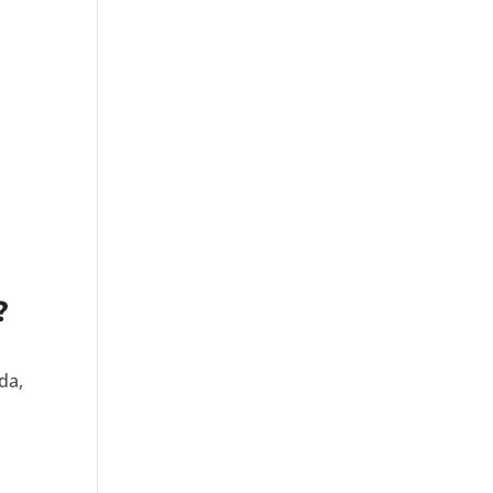
?
da,