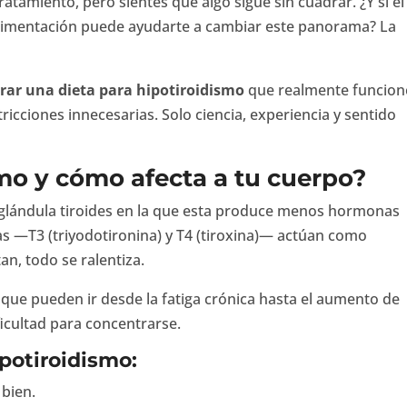
ratamiento, pero sientes que algo sigue sin cuadrar. ¿Y si el
u alimentación puede ayudarte a cambiar este panorama? La
rar una dieta para hipotiroidismo
que realmente funcion
icciones innecesarias. Solo ciencia, experiencia y sentido
smo y cómo afecta a tu cuerpo?
a glándula tiroides en la que esta produce menos hormonas
as —T3 (triyodotironina) y T4 (tiroxina)— actúan como
an, todo se ralentiza.
 que pueden ir desde la fatiga crónica hasta el aumento de
ificultad para concentrarse.
ipotiroidismo:
bien.