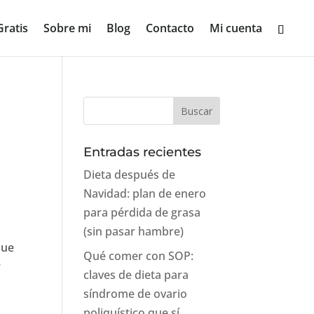
ratis
Sobre mi
Blog
Contacto
Mi cuenta
Entradas recientes
Dieta después de
Navidad: plan de enero
para pérdida de grasa
(sin pasar hambre)
que
Qué comer con SOP:
r
claves de dieta para
síndrome de ovario
poliquístico que sí