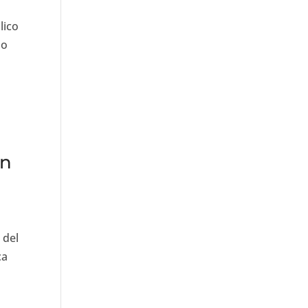
lico
do
on
 del
ca