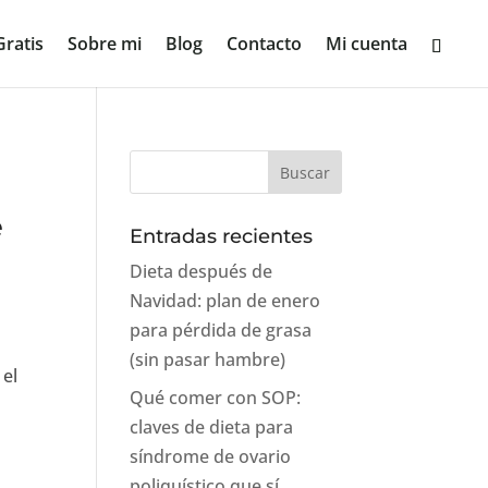
ratis
Sobre mi
Blog
Contacto
Mi cuenta
e
Entradas recientes
Dieta después de
Navidad: plan de enero
para pérdida de grasa
(sin pasar hambre)
 el
Qué comer con SOP:
claves de dieta para
síndrome de ovario
poliquístico que sí