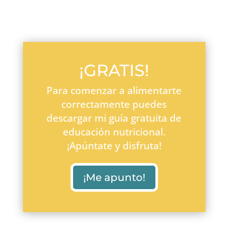
¡GRATIS!
Para comenzar a alimentarte
correctamente puedes
descargar mi guía gratuita de
educación nutricional.
¡Apúntate y disfruta!
¡Me apunto!