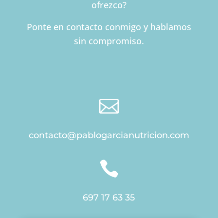
ofrezco?
Ponte en contacto conmigo y hablamos
sin compromiso.

contacto@pablogarcianutricion.com

697 17 63 35